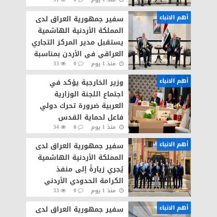
عياش الكبيسي
أهم الانباء
سفير جمهورية العراق لدى
المملكة الأردنية الهاشمية
يستقبل مدير المركز التجاري
العراقي في الأردن بمناسبة
منذ 1 يوم
0
33
انتهاء مهام عمله
أهم الانباء
وزير الخارجية يؤكد في
اجتماع اللجنة الوزارية
العربية ضرورة تحرك دولي
فاعل لحماية القدس
منذ 1 يوم
0
34
والحفاظ على وضعها
التاريخي والقانوني
أهم الانباء
سفير جمهورية العراق لدى
المملكة الأردنية الهاشمية
يُجري زيارةً إلى منفذ
الكرامة الحدودي الأردني
منذ 1 يوم
0
33
أهم الانباء
سفير جمهورية العراق لدى