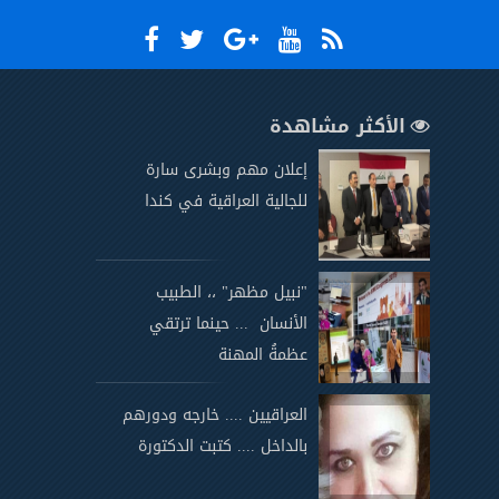
الأكثر مشاهدة
إعلان مهم وبشرى سارة
للجالية العراقية في كندا
"نبيل مظهر" ،، الطبيب
الأنسان ... حينما ترتقي
عظمةُ المهنة
العراقيين .... خارجه ودورهم
بالداخل .... كتبت الدكتورة