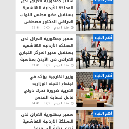
أهم الانباء
سفير جمهورية العراق لدى
المملكة الأردنية الهاشمية
يستقبل عضو مجلس النواب
العراقي الدكتور مصطفى
منذ 1 يوم
0
31
عياش الكبيسي
أهم الانباء
سفير جمهورية العراق لدى
المملكة الأردنية الهاشمية
يستقبل مدير المركز التجاري
العراقي في الأردن بمناسبة
منذ 1 يوم
0
33
انتهاء مهام عمله
أهم الانباء
وزير الخارجية يؤكد في
اجتماع اللجنة الوزارية
العربية ضرورة تحرك دولي
فاعل لحماية القدس
منذ 1 يوم
0
34
والحفاظ على وضعها
التاريخي والقانوني
أهم الانباء
سفير جمهورية العراق لدى
المملكة الأردنية الهاشمية
يُجري زيارةً إلى منفذ