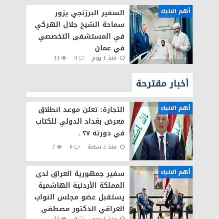
أهم الانباء
السفير البرزنجي يزور
سماحة الشيخ جلال الهركي
في المستشفى التخصصي
في عمان
منذ 1 يوم
0
33
أخبار مقترحة
أهم الانباء
التجارة: تعلن موعد انطلاق
معرض بغداد الدولي للكتاب
في دورته ٢٧ .
منذ 2 ساعة
0
7
أهم الانباء
سفير جمهورية العراق لدى
المملكة الأردنية الهاشمية
يستقبل عضو مجلس النواب
العراقي الدكتور مصطفى
منذ 1 يوم
0
31