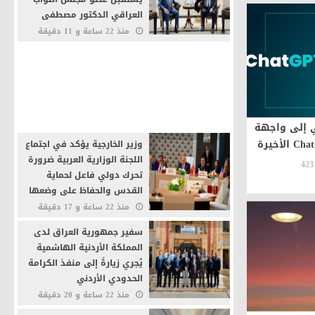
العراقي الدكتور مصطفى
عياش الكبيسي
منذ 22 ساعة و 11 دقيقة
18
0
سفير جمهورية العراق لدى
المملكة الأردنية الهاشمية
يستقبل مدير المركز التجاري
العراقي في الأردن بمناسبة
انتهاء مهام عمله
منذ 22 ساعة و 12 دقيقة
 إلى واجهة
20
0
وزير الخارجية يؤكد في اجتماع
اللجنة الوزارية العربية ضرورة
423
تحرك دولي فاعل لحماية
القدس والحفاظ على وضعها
التاريخي والقانوني
منذ 22 ساعة و 17 دقيقة
18
0
سفير جمهورية العراق لدى
المملكة الأردنية الهاشمية
يُجري زيارةً إلى منفذ الكرامة
الحدودي الأردني
منذ 22 ساعة و 20 دقيقة
17
0