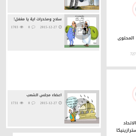
سلاح ومخدرات اية يا مغفل!
1703
0
2015-12-27
 المحتوى
727
أوروبا ترعي اللاجئين
1575
0
2015-12-27
اعضاء مجلس الشعب
1731
0
2015-12-27
اتحاد
ترازينيكا