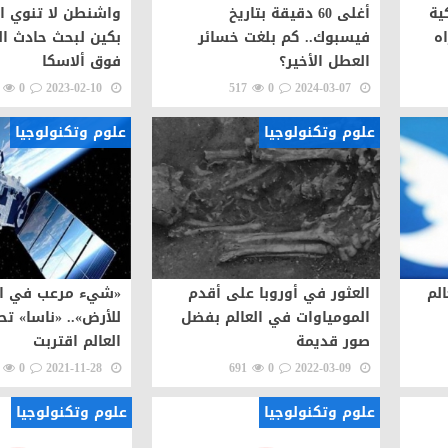
ية
أغلى 60 دقيقة بتاريخ
واشنطن لا تنوي ال
اه
فيسبوك.. كم بلغت خسائر
بكين لبحث حادث ال
العطل الأخير؟
فوق ألاسكا
0
2023-02-10
517
0
2024-03-07
علوم وتكنولوجيا
علوم وتكنولوجيا
لم
العثور في أوروبا على أقدم
«شيء مرعب في ال
المومياوات في العالم بفضل
للأرض».. «ناسا» تح
صور قديمة
العالم اقتربت
0
2021-11-28
691
0
2022-03-09
علوم وتكنولوجيا
علوم وتكنولوجيا