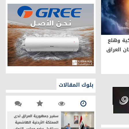
همةٍ رسمية
 وزارة الثقافة .
فيسبوك.. كم
واشنطن لا تنوي الاتصال مع بكين
لبحث حادث الجسم الطائر فوق
قي الدكتور مصطفى عياش الكبيسي
ألاسكا
624
0
2023-02-10
بلوك المقالات
سفير جمهورية العراق لدى
المملكة الأردنية الهاشمية
يستقبل عضو مجلس النواب