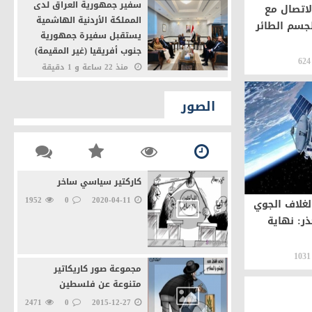
سفير جمهورية العراق لدى
اتصال مع
المملكة الأردنية الهاشمية
جسم الطائر
يستقبل سفيرة جمهورية
جنوب أفريقيا (غير المقيمة)
624
لدى جمهورية العراق
منذ 22 ساعة و 1 دقيقة
20
0
سفير جمهورية العراق لدى
الصور
المملكة الأردنية الهاشمية
يستقبل السفير عدي أسعد
خماس
منذ 22 ساعة و 3 دقيقة
17
0
كاركتير سياسي ساخر
1952
0
2020-04-11
غلاف الجوي
ذر: نهاية
1031
مجموعة صور كاريكاتير
متنوعة عن فلسطين
2471
0
2015-12-27