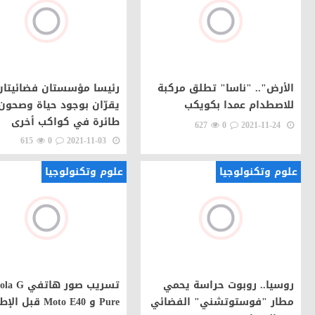
الأرض".. "ناسا" تطلق مركبة
رئيسا مؤسستان فضائيتان
للاصطدام عمدا بكويكب
يقرّان بوجود حياة وصحون
طائرة في كواكب أخرى
627
0
2021-11-24
615
0
2021-11-03
علوم وتكنولوجيا
علوم وتكنولوجيا
روسيا.. روبوت حراسة يحمي
تسريب صور هات
مطار "فوستوتشني" الفضائي
Pure و Moto E40 قبل الإطلاق