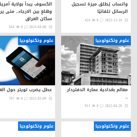
واتساب يُطلق ميزة تسجيل
الكسوف يبدأ بولاية أمريك
الرسائل تلقائيًا
وهلع بين الارجاء.. متى ير
سكان العراق
424
0
2025-12-16
844
0
2024-04-08
علوم وتكنولوجيا
علوم وتكنولوجيا
معالم بغدادية عمارة الدفتردار
عطل يضرب تويتر حول العا
..
707
0
2022-03-09
911
0
2022-04-20
علوم وتكنولوجيا
علوم وتكنولوجيا