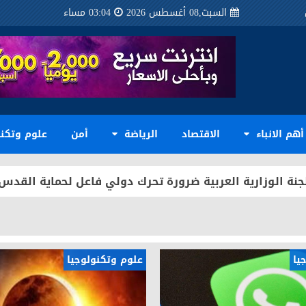
السبت,08 أغسطس 2026
03:04 مساء
ترم الدكتور حيدر حسون الفزع ... كفاءة وطنية جديرة بقيادة
لكة الأردنية الهاشمية يستقبل عضو مجلس النواب العرا
أهم الانباء
الاقتصاد
الرياضة
أمن
علوم وتكنو
ة الأردنية الهاشمية يستقبل مدير المركز التجاري العراقي
للجنة الوزارية العربية ضرورة تحرك دولي فاعل لحماية القد
 الأردنية الهاشمية يُجري زيارةً إلى منفذ الكرامة الحدود
كة الأردنية الهاشمية يستقبل سفيرة جمهورية جنوب أفريقي
يا
علوم وتكنولوجيا
لكة الأردنية الهاشمية يستقبل السفير عدي أسعد خماس
ة الأردنية الهاشمية يشارك في فعالية أقامتها شركة بواب