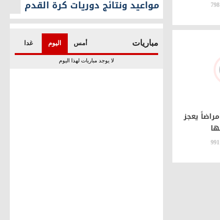
مواعيد ونتائج دوريات كرة القدم
798
اضاً يعجز
ها
991