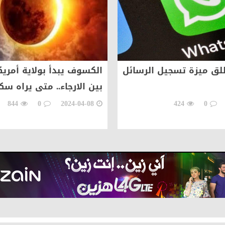
الشيخ جلال الهركي في المستشفى التخصصي في عمان
 الأردنية الهاشمية يستقبل وفدًا عراقيًا يزور المملكة بم
ترم الدكتور حيدر حسون الفزع ... كفاءة وطنية جديرة بقيادة
أ بولاية أمريكية وهلع
أغلى 60 دقيقة بتاريخ 
.. متى يراه سكان العراق
بلغت خسائر العطل الأخير؟
لكة الأردنية الهاشمية يستقبل عضو مجلس النواب العرا
517
0
2024-03-07
844
0