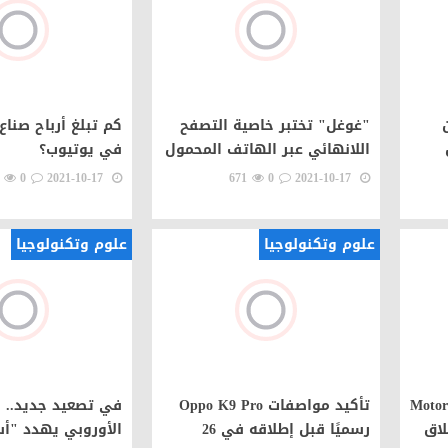
"غوغل" تختبر خاصية التصفح
كم تبلغ أرباح صناع
اللانهائي عبر الهاتف المحمول
في يوتيوب؟
0
2021-10-17
671
0
2021-10-17
علوم وتكنولوجيا
علوم وتكنولوجيا
في Motorola G
تأكيد مواصفات Oppo K9 Pro
في تصعيد جديد.. ال
رسميًا قبل إطلاقه في 26
الأوروبي يهدد "أس