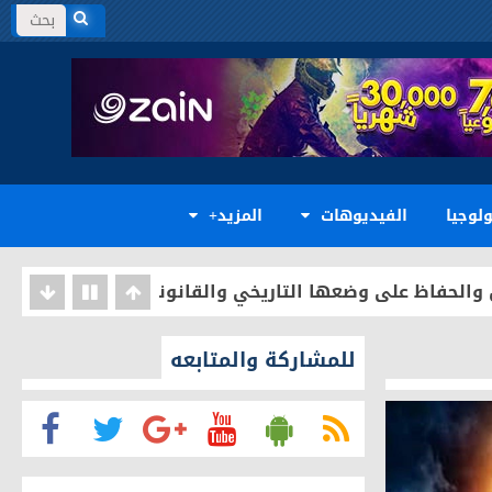
 وزارة الثقافة .
قي الدكتور مصطفى عياش الكبيسي
لوجيا
الفيديوهات
المزيد+
 في الأردن بمناسبة انتهاء مهام عمله
س والحفاظ على وضعها التاريخي والقانوني
ي الأردني
للمشاركة والمتابعه
ا (غير المقيمة) لدى جمهورية العراق
علوم وتكنولوجيا
ة المستقبل في العاصمة الأردنية عمّان