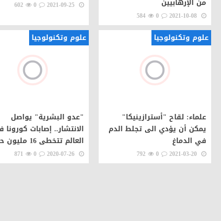
من الإرهابيين
602
0
2021-09-25
584
0
2021-10-08
علوم وتكنولوجيا
علوم وتكنولوجيا
علماء: لقاح "أسترازينيكا"
"عدو البشرية" يواصل
يمكن أن يؤدي الى تجلط الدم
الانتشار.. إصابات كورونا 
في الدماغ
العالم تتخطى 16 مليون حالة
871
0
2020-07-26
792
0
2021-03-20