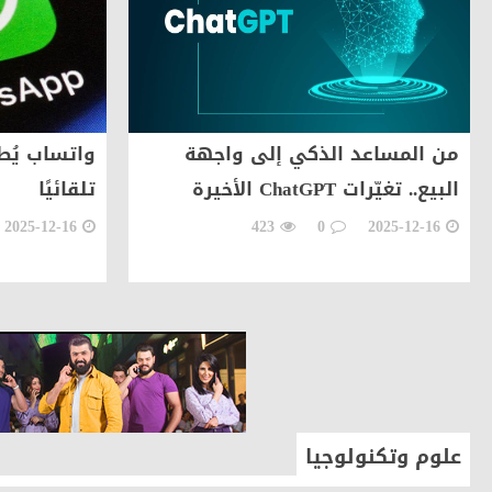
أهم الانباء
السفير البرزنجي يزور سماحة 
أهم الانباء
سفير جمهورية العراق لدى المملكة
اراء وكتاب
إلى دولة رئيس مجلس الوزراء المح
واتساب يُطلق ميزة تسجيل الرسائل
الكسوف يبد
تلقائيًا
بين الارجاء
أهم الانباء
سفير جمهورية العراق لدى المم
2024-04-08
424
0
2025-12-16
علوم وتكنولوجيا