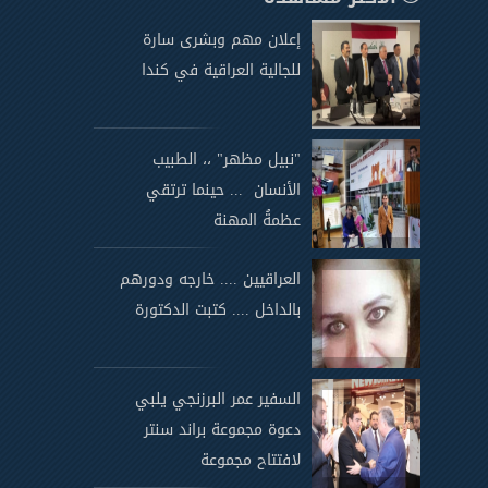
إعلان مهم وبشرى سارة
للجالية العراقية في كندا
"نبيل مظهر" ،، الطبيب
الأنسان ... حينما ترتقي
عظمةُ المهنة
العراقيين .... خارجه ودورهم
بالداخل .... كتبت الدكتورة
السفير عمر البرزنجي يلبي
دعوة مجموعة براند سنتر
لافتتاح مجموعة