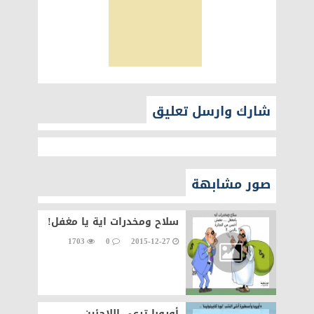
شارك وارسل تعليق
صور مشابهة
سلاح ومخدرات اية يا مغفل!
1703
0
2015-12-27
أوروبا ترعي اللاجئين